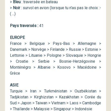
>
Bleu
: traversée en bateau
>
Noir
: survol en avion (lorsque tu n’as pas le choix :-
( ...)
Pays traversés :
41
EUROPE
France > Belgique > Pays-Bas > Allemagne >
Danemark > Norvège > Finlande > Russie > Estonie >
Lettonie > Lituanie > Pologne > Slovaquie > Hongrie
> Croatie > Serbie > Bosnie-Herzégovine >
Monténégro > Albanie > Kosovo > Macédoine >
Grèce
ASIE
Turquie > Iran > Turkménistan > Ouzbékistan >
Tadjikistan > Kirghizstan > Kazakhstan > Corée du
Sud > Japon > Taiwan > Vietnam > Laos > Cambodge
> Thaïlande > Malaysie > Singapour > Indonésie